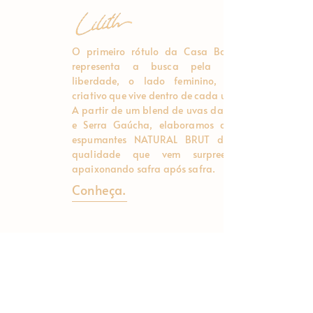
O primeiro rótulo da Casa Barrios, Lilith
representa a busca pela verdade e
liberdade, o lado feminino, intuitivo e
criativo que vive dentro de cada um de nós.
A partir de um blend de uvas da Campanha
e Serra Gaúcha, elaboramos duas jovens
espumantes NATURAL BRUT de altíssima
qualidade que vem surpreendendo e
apaixonando safra após safra.
Conheça.