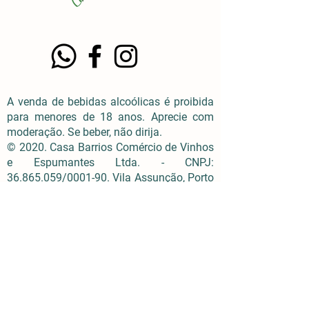
A venda de bebidas alcoólicas é proibida
para menores de 18 anos. Aprecie com
moderação. Se beber, não dirija.
© 2020. Casa Barrios Comércio de Vinhos
e Espumantes Ltda. - CNPJ:
36.865.059
/0001-90. Vila Assunção, Porto
Alegre, RS.
contato@casabarrios.net
Todos os direitos reservados. Conheça
nossa Política de Privacidade |
*Frete
Grátis: Confira as regras.
Política de Reembolso