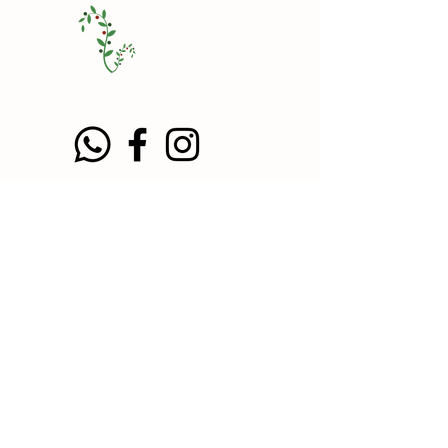
A venda de bebidas alcoólicas é proibida
para menores de 18 anos. Aprecie com
moderação. Se beber, não dirija.
© 2020. Casa Barrios Comércio de Vinhos
e Espumantes Ltda. - CNPJ:
36.865.059
/0001-90. Vila Assunção, Porto
Alegre, RS.
contato@casabarrios.net
Todos os direitos reservados. Conheça
nossa Política de Privacidade |
*Frete